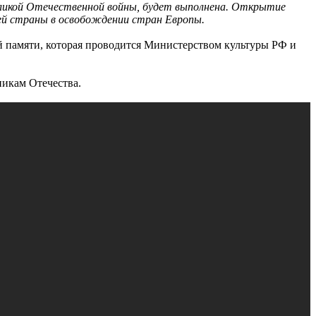
 Великой Отечественной войны, будет выполнена. Открытие
ей страны в освобождении стран Европы.
 памяти, которая проводится Министерством культуры РФ и
никам Отечества.