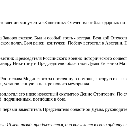
товлении монумента «Защитнику Отечества от благодарных пот
а Заворонежское. Был и особый гость - ветеран Великой Отече
йском полку. Был ранен, контужен. Победу встретил в Австрии.
оветник Председателя Российского военно-исторического общес
ксандру Никитину и Председателю областной Думы Евгению Мат
остислава Мединского за постоянную помощь, которую оказывае
», установленную в центре нового мемориала.
воплотил его идею известный скульптор Денис Стритович. По с
ей, подчиненных, погибших в бою.
 первый заместитель Председателя областной Думы, руководите
емле 15 лет назад, продолжается, оно вовлекает в свою орбиту 