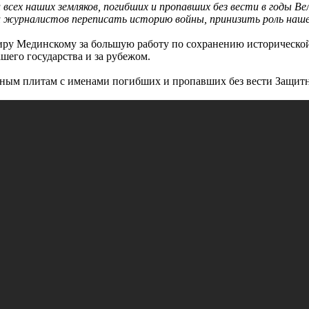
и всех наших земляков, погибших и пропавших без вести в годы
и журналистов переписать историю войны, принизить роль наш
ру Мединскому за большую работу по сохранению исторической
его государства и за рубежом.
тным плитам с именами погибших и пропавших без вести Защит