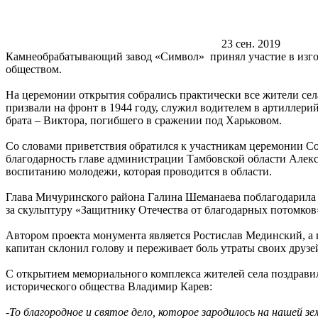
23 сен. 2019
Камнеобрабатывающий завод «Символ» принял участие в изго
обществом.
На церемонии открытия собрались практически все жители сел
призвали на фронт в 1944 году, служил водителем в артиллери
брата – Виктора, погибшего в сражении под Харьковом.
Со словами приветствия обратился к участникам церемонии С
благодарность главе администрации Тамбовской области Але
воспитанию молодежи, которая проводится в области.
Глава Мичуринского района Галина Шеманаева поблагодарила Р
за скульптуру «Защитнику Отечества от благодарных потомков
Автором проекта монумента является Ростислав Мединский, а 
капитан склонил голову и переживает боль утраты своих друз
С открытием мемориального комплекса жителей села поздравил
исторического общества Владимир Карев:
-То благородное и святое дело, которое зародилось на нашей з