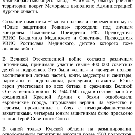
Камнеобрабатывающего завода «Символ», благоустройство
территории вокруг Мемориала выполнено Администрацией
Курской области.
Создание памятника «Сынам полков» и современного музея
«Юные защитники Родины» проходили под личным
контролем Помощника Президента РФ, Председателя
РВИО Владимира Мединского и Советника Председателя
РВИО Ростислава Мединского, детство которого тоже
опалила война.
В Великой Отечественной войне, согласно различным
источникам, принимали участие свыше 400 000 советских
детей и подростков. Это были «сыны» и «дочери» полков,
воспитанники летных частей, юнги, медсестры и санитары,
партизаны и подпольщики, разведчики, связисты. Юные
герои участвовали во всех битвах и сражениях Великой
Отечественной войны. В 1944-1945 годы в составе частей и
соединений Красной Армии с боями освобождали
европейские города, штурмовали Берлин. За мужество и
героизм, проявленные в боях с немецко-фашистскими
захватчиками, четверым юным защитникам было присвоено
звание Герой Советского Союза.
В одной только Курской области на разминировании
освобождённой территории работали более 4500 подростков.