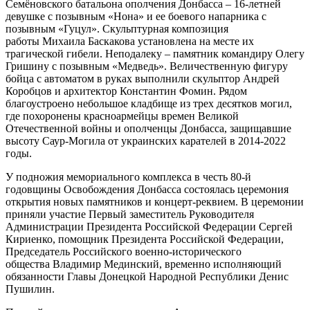
Семёновского батальона ополчения Донбасса – 16-летней
девушке с позывным «Нона» и ее боевого напарника с
позывным «Гуцул». Скульптурная композиция
работы Михаила Баскакова установлена на месте их
трагической гибели. Неподалеку – памятник командиру Олегу
Гришину с позывным «Медведь». Величественную фигуру
бойца с автоматом в руках выполнили скульптор Андрей
Коробцов и архитектор Константин Фомин. Рядом
благоустроено небольшое кладбище из трех десятков могил,
где похоронены красноармейцы времен Великой
Отечественной войны и ополченцы Донбасса, защищавшие
высоту Саур-Могила от украинских карателей в 2014-2022
годы.
У подножия мемориального комплекса в честь 80-й
годовщины Освобождения Донбасса состоялась церемония
открытия новых памятников и концерт-реквием. В церемонии
приняли участие Первый заместитель Руководителя
Администрации Президента Российской Федерации Сергей
Кириенко, помощник Президента Российской Федерации,
Председатель Российского военно-исторического
общества Владимир Мединский, временно исполняющий
обязанности Главы Донецкой Народной Республики Денис
Пушилин.