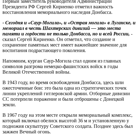
Первый заместитель руководителя Администрации
Президента РФ Сергей Кириенко отметил важность
восстановления мемориального наследия Донбасса.
- Сегодня и «Саур-Могила», и «Острая могила» в Луганске, и
мемориал в честь Шахтерских дивизий — это места
памяти и гордости не только Донбасса, но и всей России,
-
сказал Сергей Кириенко. Он отметил, что создание и
сохранение памятных мест имеет важнейшее значение для
воспитания подрастающего поколения.
Напомним, курган Саур-Могила стал одним из главных
символов разгрома немецко-фашистских войск в годы
Великой Отечественной войны.
В 1943 году, во время освобождения Донбасса, здесь шли
ожесточенные бои: это была одна из стратегических точек
линии укреплений гитлеровской армии. Отборные дивизии
СС потерпели поражение и были отброшены с Донецкой
земли.
В 1967 году на этом месте открыли мемориальный комплекс,
который включал обелиск высотой 36 м и установленную у
подножия скульптуру Советского солдата. Позднее здесь был
зажжен Вечный огонь.