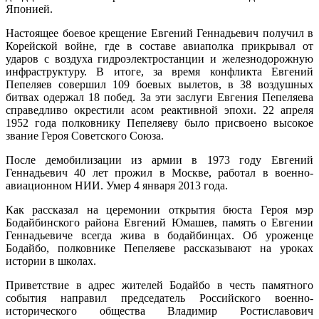
Японией.
Настоящее боевое крещение Евгений Геннадьевич получил в
Корейской войне, где в составе авиаполка прикрывал от
ударов с воздуха гидроэлектростанции и железнодорожную
инфраструктуру. В итоге, за время конфликта Евгений
Пепеляев совершил 109 боевых вылетов, в 38 воздушных
битвах одержал 18 побед. За эти заслуги Евгения Пепеляева
справедливо окрестили асом реактивной эпохи. 22 апреля
1952 года полковнику Пепеляеву было присвоено высокое
звание Героя Советского Союза.
После демобилизации из армии в 1973 году Евгений
Геннадьевич 40 лет прожил в Москве, работал в военно-
авиационном НИИ. Умер 4 января 2013 года.
Как рассказал на церемонии открытия бюста Героя мэр
Бодайбинского района Евгений Юмашев, память о Евгении
Геннадьевиче всегда жива в бодайбинцах. Об уроженце
Бодайбо, полковнике Пепеляеве рассказывают на уроках
истории в школах.
Приветствие в адрес жителей Бодайбо в честь памятного
события направил председатель Российского военно-
исторического общества Владимир Ростиславович