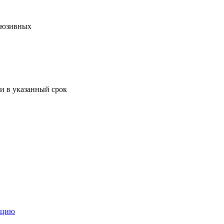
клюзивных
и в указанный срок
ацию