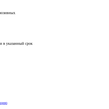
клюзивных
и в указанный срок
ацию